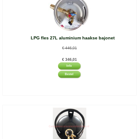
LPG fles 27L aluminium haakse bajonet
€
446,01
€
346,01
Info
Bestel