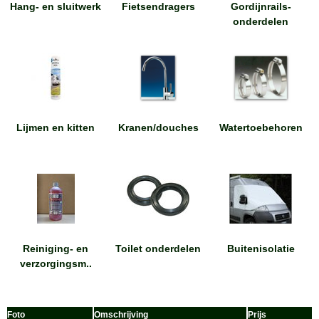
Hang- en sluitwerk
Fietsendragers
Gordijnrails-
onderdelen
Lijmen en kitten
Kranen/douches
Watertoebehoren
Reiniging- en
Toilet onderdelen
Buitenisolatie
verzorgingsm..
Foto
Omschrijving
Prijs