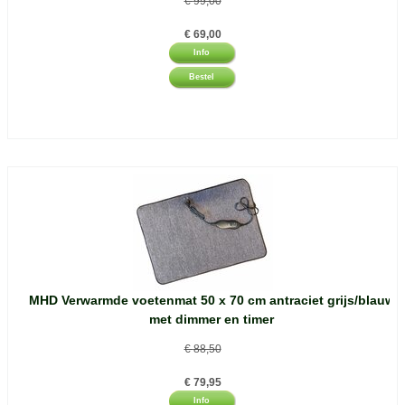
€
99,00
€
69,00
Info
Bestel
MHD Verwarmde voetenmat 50 x 70 cm antraciet grijs/blauw
met dimmer en timer
€
88,50
€
79,95
Info