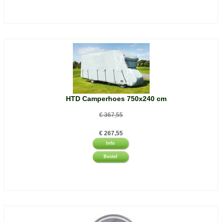
HTD Camperhoes 750x240 cm
€
367,55
€
267,55
Info
Bestel