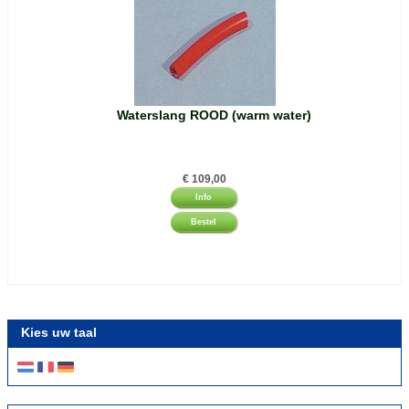
Waterslang ROOD (warm water)
€
109,00
Info
Bestel
Kies uw taal