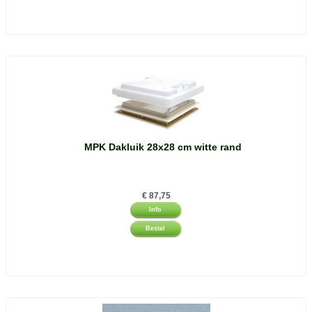
MPK Dakluik 28x28 cm witte rand
€
87,75
Info
Bestel