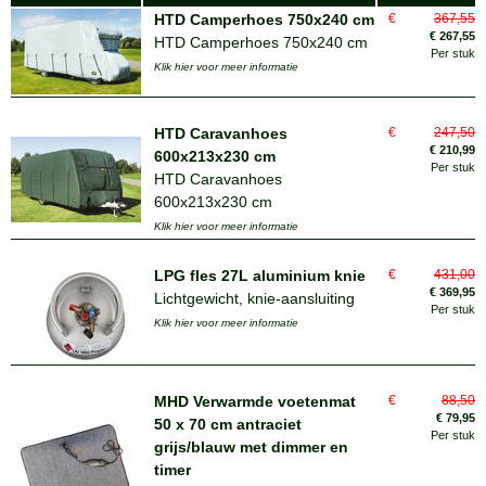
HTD Camperhoes 750x240 cm
€
367,55
€
267,55
HTD Camperhoes 750x240 cm
Per stuk
Klik hier voor meer informatie
HTD Caravanhoes
€
247,50
€
210,99
600x213x230 cm
Per stuk
HTD Caravanhoes
600x213x230 cm
Klik hier voor meer informatie
LPG fles 27L aluminium knie
€
431,00
€
369,95
Lichtgewicht, knie-aansluiting
Per stuk
Klik hier voor meer informatie
MHD Verwarmde voetenmat
€
88,50
€
79,95
50 x 70 cm antraciet
Per stuk
grijs/blauw met dimmer en
timer