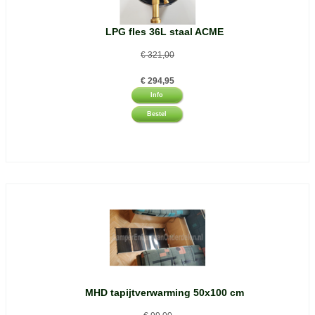
LPG fles 36L staal ACME
€
321,00
€
294,95
Info
Bestel
MHD tapijtverwarming 50x100 cm