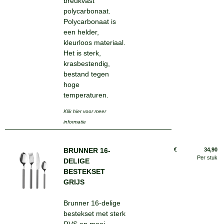
breukvast
polycarbonaat.
Polycarbonaat is
een helder,
kleurloos materiaal.
Het is sterk,
krasbestendig,
bestand tegen
hoge
temperaturen.
Klik hier voor meer
informatie
BRUNNER 16-
€
34,90
Per stuk
DELIGE
BESTEKSET
GRIJS
Brunner 16-delige
bestekset met sterk