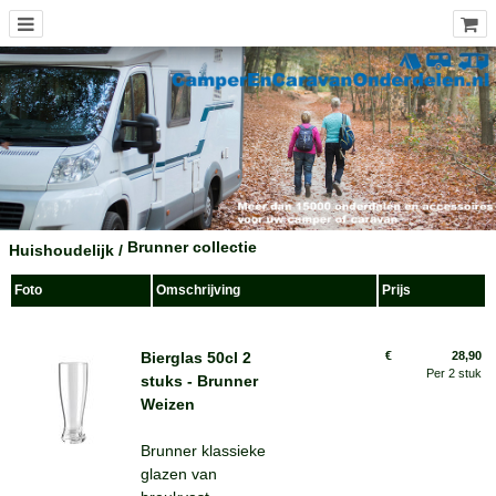
MENU
Brunner collectie
Huishoudelijk
/
Foto
Omschrijving
Prijs
Bierglas 50cl 2
€
28,90
Per 2 stuk
stuks - Brunner
Weizen
Brunner klassieke
glazen van