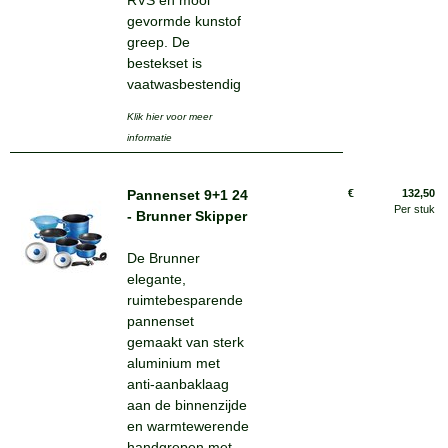
RVS en mooi
gevormde kunstof
greep. De
bestekset is
vaatwasbestendig
Klik hier voor meer
informatie
Pannenset 9+1 24
€
132,50
Per stuk
- Brunner Skipper
De Brunner
elegante,
ruimtebesparende
pannenset
gemaakt van sterk
aluminium met
anti-aanbaklaag
aan de binnenzijde
en warmtewerende
handgrepen met