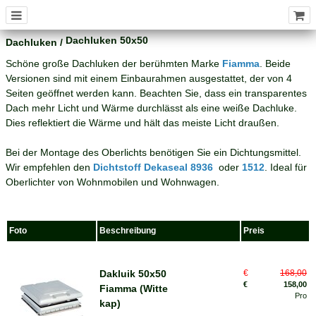
MENÜ
Dachluken 50x50
Dachluken
/
Schöne große Dachluken der berühmten Marke
Fiamma
. Beide
Versionen sind mit einem Einbaurahmen ausgestattet, der von 4
Seiten geöffnet werden kann. Beachten Sie, dass ein transparentes
Dach mehr Licht und Wärme durchlässt als eine weiße Dachluke.
Dies reflektiert die Wärme und hält das meiste Licht draußen.
Bei der Montage des Oberlichts benötigen Sie ein Dichtungsmittel.
Wir empfehlen den
Dichtstoff Dekaseal 8936
oder
1512
. Ideal für
Oberlichter von Wohnmobilen und Wohnwagen.
Foto
Beschreibung
Preis
Dakluik 50x50
€
168,00
€
158,00
Fiamma (Witte
Pro
kap)