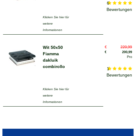
6
Bewertungen
Klicken Sie hier für
weitere
Informationen
Wit 50x50
€
220,99
€
200,99
Fiamma
Pro
dakluik
combirollo
1
Bewertungen
Klicken Sie hier für
weitere
Informationen